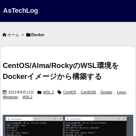
AsTechLog


ホーム
>
Docker
CentOS/Alma/RockyのWSL環境を
Dockerイメージから構築する



2021年8月11日
WSL 2
CentOS
,
CentOS8
,
Docker
,
Linux
,
Windows
,
WSL2