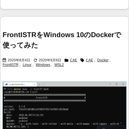
FrontISTRをWindows 10のDockerで
使ってみた




2020年8月4日
2020年9月6日
CAE
CAE
,
Docker
,
FrontISTR
,
Linux
,
Windows
,
WSL2