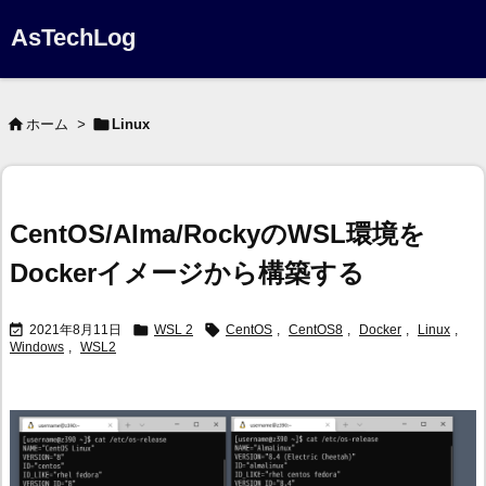
AsTechLog


ホーム
>
Linux
CentOS/Alma/RockyのWSL環境を
Dockerイメージから構築する



2021年8月11日
WSL 2
CentOS
,
CentOS8
,
Docker
,
Linux
,
Windows
,
WSL2