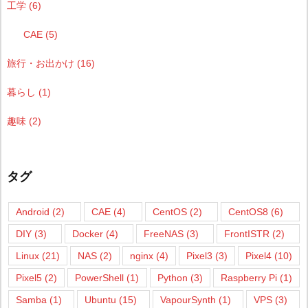
工学
(6)
CAE
(5)
旅行・お出かけ
(16)
暮らし
(1)
趣味
(2)
タグ
Android
(2)
CAE
(4)
CentOS
(2)
CentOS8
(6)
DIY
(3)
Docker
(4)
FreeNAS
(3)
FrontISTR
(2)
Linux
(21)
NAS
(2)
nginx
(4)
Pixel3
(3)
Pixel4
(10)
Pixel5
(2)
PowerShell
(1)
Python
(3)
Raspberry Pi
(1)
Samba
(1)
Ubuntu
(15)
VapourSynth
(1)
VPS
(3)