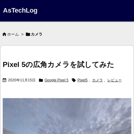
AsTechLog


ホーム
>
カメラ
Pixel 5の広角カメラを試してみた



2020年11月15日
Google Pixel 5
Pixel5
,
カメラ
,
レビュー