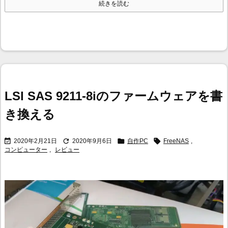
続きを読む
LSI SAS 9211-8iのファームウェアを書
き換える




2020年2月21日
2020年9月6日
自作PC
FreeNAS
,
コンピューター
,
レビュー