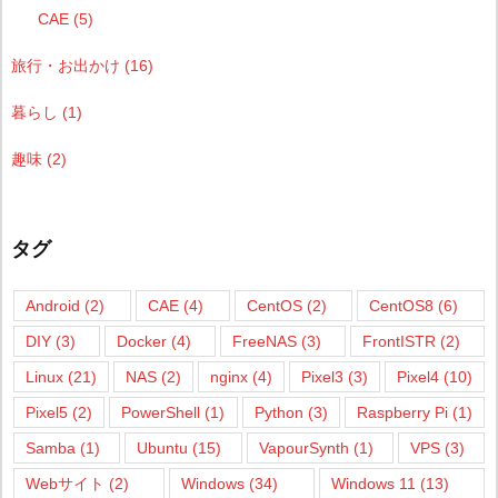
CAE
(5)
旅行・お出かけ
(16)
暮らし
(1)
趣味
(2)
タグ
Android
(2)
CAE
(4)
CentOS
(2)
CentOS8
(6)
DIY
(3)
Docker
(4)
FreeNAS
(3)
FrontISTR
(2)
Linux
(21)
NAS
(2)
nginx
(4)
Pixel3
(3)
Pixel4
(10)
Pixel5
(2)
PowerShell
(1)
Python
(3)
Raspberry Pi
(1)
Samba
(1)
Ubuntu
(15)
VapourSynth
(1)
VPS
(3)
Webサイト
(2)
Windows
(34)
Windows 11
(13)