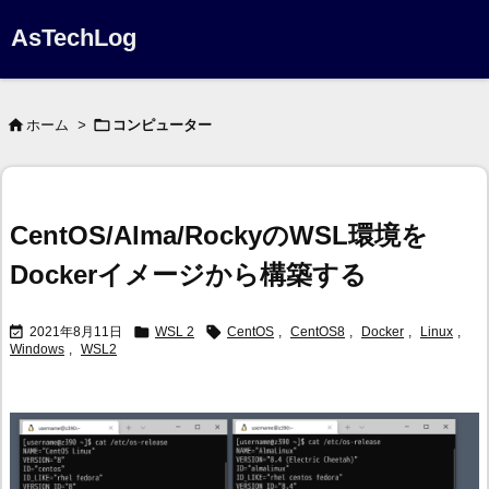
AsTechLog


ホーム
>
コンピューター
CentOS/Alma/RockyのWSL環境を
Dockerイメージから構築する



2021年8月11日
WSL 2
CentOS
,
CentOS8
,
Docker
,
Linux
,
Windows
,
WSL2