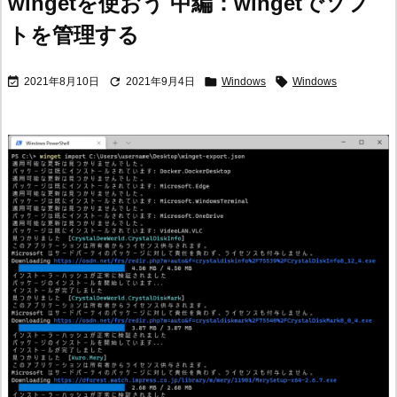
wingetを使おう 中編：wingetでソフ
トを管理する




2021年8月10日
2021年9月4日
Windows
Windows