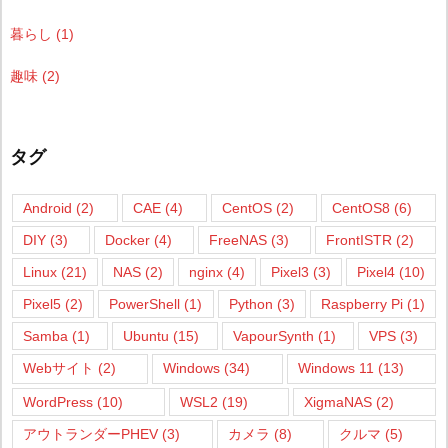
暮らし
(1)
趣味
(2)
タグ
Android
(2)
CAE
(4)
CentOS
(2)
CentOS8
(6)
DIY
(3)
Docker
(4)
FreeNAS
(3)
FrontISTR
(2)
Linux
(21)
NAS
(2)
nginx
(4)
Pixel3
(3)
Pixel4
(10)
Pixel5
(2)
PowerShell
(1)
Python
(3)
Raspberry Pi
(1)
Samba
(1)
Ubuntu
(15)
VapourSynth
(1)
VPS
(3)
Webサイト
(2)
Windows
(34)
Windows 11
(13)
WordPress
(10)
WSL2
(19)
XigmaNAS
(2)
アウトランダーPHEV
(3)
カメラ
(8)
クルマ
(5)