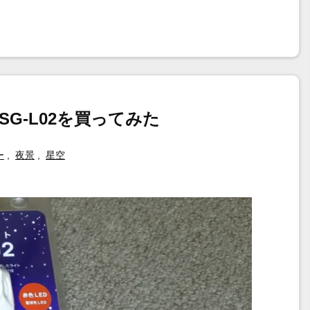
G-L02を買ってみた
ー
,
夜景
,
星空