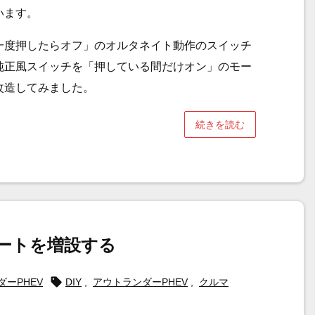
います。
一度押したらオフ」のオルタネイト動作のスイッチ
純正風スイッチを「押している間だけオン」のモー
改造してみました。
続きを読む
ポートを増設する

ーPHEV
DIY
,
アウトランダーPHEV
,
クルマ