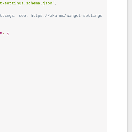
t-settings.schema.json"
,
ttings, see: https://aka.ms/winget-settings
"
:
5