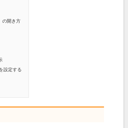
on）の開き方
示
補完を設定する