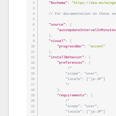
"$schema"
:
"https://aka.ms/winge
// For documentation on these se
"source"
:
{
"autoUpdateIntervalInMinutes
}
,
"visual"
:
{
"progressBar"
:
"accent"
}
,
"installBehavior"
:
{
"preferences"
:
{
/*

            "scope": "user",

            "locale": ["ja-JP"]

            */
}
,
"requirements"
:
{
/*

            "scope": "user",

            "locale": ["ja-JP"]
