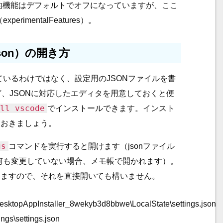
験的機能はデフォルトでオフになっていますが、ここ
mentalFeatures）。
.json）の開き方
ているわけではなく、設定用のJSONファイルを書
ど、JSONに対応したエディタを用意しておくと便
ll vscode
でインストールできます。インスト
けておきましょう。
gs
コマンドを実行すると開けます（jsonファイル
何も変更していない場合、メモ帳で開かれます）。
りますので、それを直接開いても構いません。
topAppInstaller_8wekyb3d8bbwe\LocalState\settings.json
s\settings.json