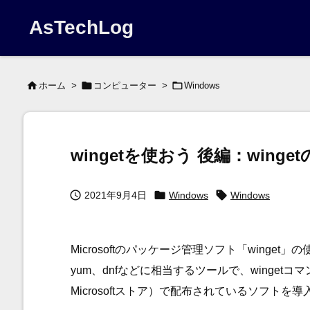
AsTechLog



ホーム
>
コンピューター
>
Windows
wingetを使おう 後編：wing



2021年9月4日
Windows
Windows
Microsoftのパッケージ管理ソフト「winget」の
yum、dnfなどに相当するツールで、winget
Microsoftストア）で配布されているソフトを