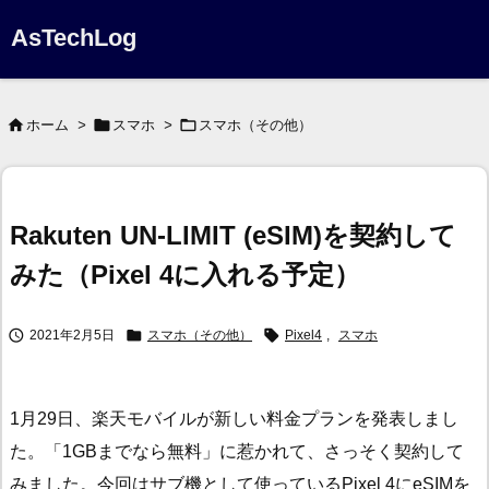
AsTechLog



ホーム
>
スマホ
>
スマホ（その他）
Rakuten UN-LIMIT (eSIM)を契約して
みた（Pixel 4に入れる予定）



2021年2月5日
スマホ（その他）
Pixel4
,
スマホ
1月29日、楽天モバイルが新しい料金プランを発表しまし
た。「1GBまでなら無料」に惹かれて、さっそく契約して
みました。今回はサブ機として使っているPixel 4にeSIMを