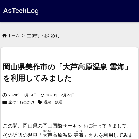
AsTechLog


ホーム
>
旅行・お出かけ
岡山県美作市の「大芦高原温泉 雲海」
を利用してみました


2020年11月14日
2020年12月27日


旅行・お出かけ
温泉・銭湯
この間、岡山県の岡山国際サーキットに行ってきまして、
おおあし
うんかい
その近辺の温泉「
大芦
高原温泉
雲海
」さんを利用してみま