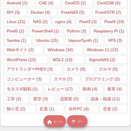
Android
(2)
CAE
(4)
CentOS
(2)
CentOS8
(6)
DIY
(3)
Docker
(4)
FreeNAS
(3)
FrontISTR
(2)
Linux
(21)
NAS
(2)
nginx
(4)
Pixel3
(3)
Pixel4
(10)
Pixel5
(2)
PowerShell
(1)
Python
(3)
Raspberry Pi
(1)
Samba
(1)
Ubuntu
(15)
VapourSynth
(1)
VPS
(3)
Webサイト
(2)
Windows
(34)
Windows 11
(13)
WordPress
(10)
WSL2
(19)
XigmaNAS
(2)
アウトランダーPHEV
(3)
カメラ
(8)
クルマ
(5)
コンピューター
(3)
スマホ
(7)
プログラミング
(2)
モタスポ観戦
(1)
レビュー
(17)
動画
(4)
夜景
(4)
工学
(2)
星空
(3)
流星群
(2)
温泉・銭湯
(11)
独り言
(2)
紅葉
(1)
自作PC
(4)
音楽
(2)


上へ
ホーム