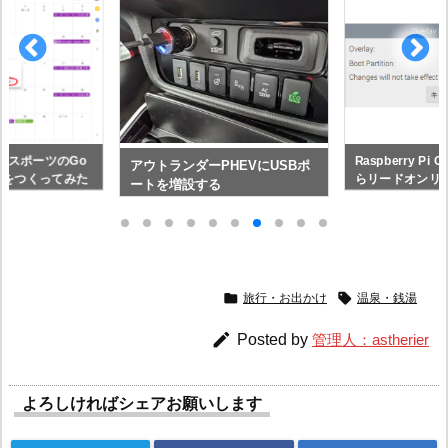
ースポーツのGo
Raspberry P
アウトランダーPHEVにUSBポ
ダーをつくってみた
らリードオンリ
ートを増設する


旅行・お出かけ
温泉・銭湯

Posted by
管理人：astherier
よろしければシェアお願いします