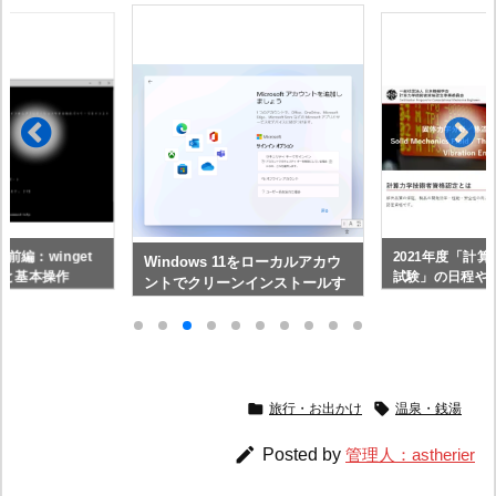
 前編：winget
2021年度「計
Windows 11をローカルアカウ
ルと基本操作
試験」の日程や
ントでクリーンインストールす
る


旅行・お出かけ
温泉・銭湯

Posted by
管理人：astherier